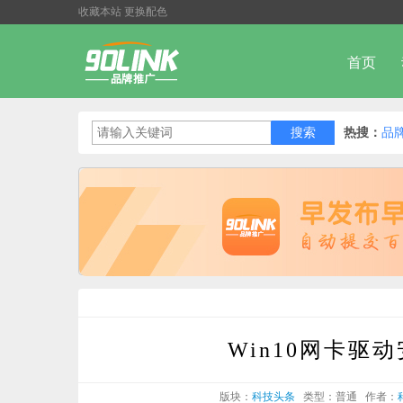
收藏本站
更换配色
首页
热搜：
品
Win10网卡
版块：
科技头条
类型：普通
作者：