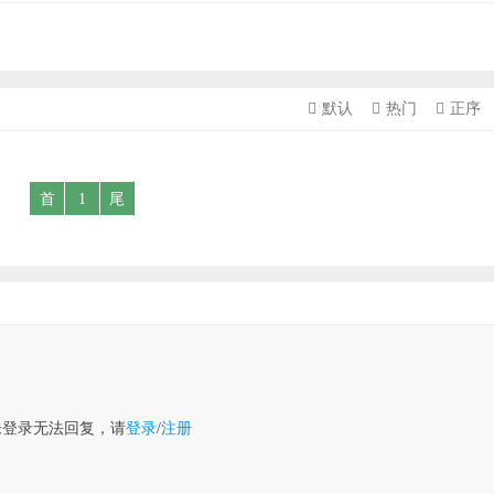
默认
热门
正序
首
1
尾
未登录无法回复，请
登录
/
注册