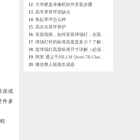
大华硬盘录像机软件安装步骤
高羊茅草坪优缺点
鱼缸草坪怎么种
高尔夫草坪养护
安装指南，如何安装球场灯，全面解析杆安装方法！
球场灯杆的标准高度是多少？了解球场照明标准，打造专业球场！
篮球场灯高度标准尺寸详解（必须掌握的篮球场照明知识）
阿里 通义千问LLM Qwen-7B-Chat与Qwen-VL-Chat 使用；国内huggingface模型下载
微信整人链接生成器
错误或
硬件多
动程