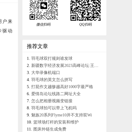
用户来
微信扫码
QQ扫码
卡驱动
推荐文章
羽毛球双打规则谁发球
新疆数字经济发展2023高峰论坛:王江彬调离中国电信系统
大华录像机端口
羽毛球的英文怎么拼写
打屁作文越惨越高好1000字最严格
爱情岛论坛线路二网址大全
怎么把相册视频变链接
羽毛球拍可以带上飞机吗
魅族20系列Flyme10并不支持双Wi
篮球场灯杆的安装和维护
图床外链生成免费