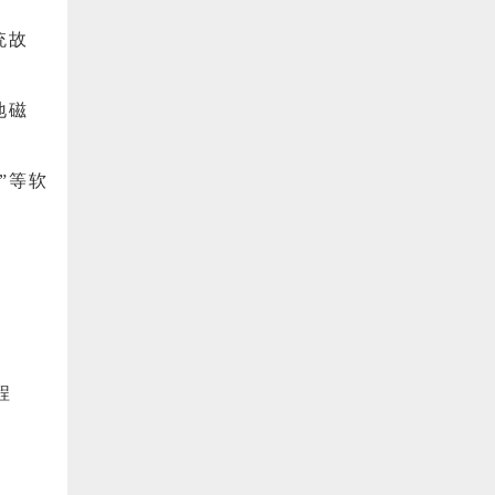
统故
地磁
”等软
程