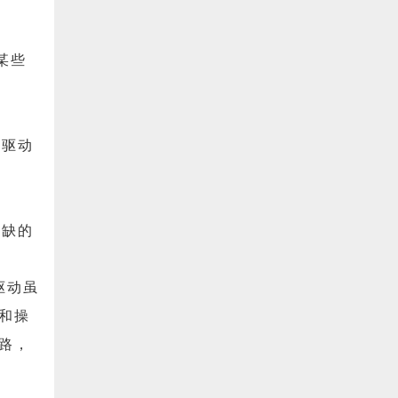
某些
新驱动
或缺的
驱动虽
和操
路，